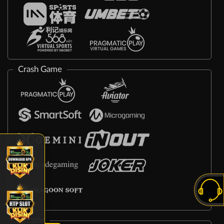
Crash Game
Arcade