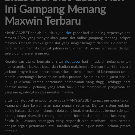
Ini Gampang Menang
Maxwin Terbaru
MANGGA2BET adalah link situs judi
slot
gacor hari ini paling terpercaya dan
terbaru 2026 yang menyediakan game slot online gampang menang jackpot
maxwin. Dengan koleksi game slot yang sangat beragam dan terus diperbarui,
para pemain memiliki banyak pilihan untuk memilih permainan sesuai dengan
selera dan preferensi mereka.
Keuntungan utama bermain di situs
slot gacor
hari ini adalah peluang untuk
memenangkan jackpot besar dan hadiah maksimum. Dengan fitur-fitur seperti
jackpot progresif dan bonus besar, seluruh pemain memiliki kesempatan untuk
meraih kemenangan besar dalam setiap putaran. Selain itu, situs gacor hari ini
ini juga dikenal karena persentase pembayaran yang tinggi, sehingga para
pemain memiliki peluang yang lebih baik untuk memperoleh pengembalian
yang menguntungkan atas investasi mereka.
Situs judi slot online gacor terpercaya MANGGA2BET sangat memprioritaskan
keamanan dan kenyamanan para pemain setianya. Dengan sistem enkripsi
paling terbaru dan perlindungan data yang kuat, mereka dapat bermain dengan
tenang tanpa khawatir tentang kebocoran informasi pribadi atau kecurangan.
Selain itu, layanan pelanggan yang responsif siap membantu para pemain
dengan segala pertanyaan atau masalah yang mungkin timbul selama proses
bermain.