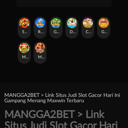
5PK
Rocket Crash
Goblin Treasure
Duck River
Christmas Mines
GOLDEN BASIN
Monkey Thunderbolt
Monkey King
MANGGA2BET > Link Situs Judi Slot Gacor Hari Ini
Gampang Menang Maxwin Terbaru
MANGGA2BET > Link
Situs Judi Slot Gacor Hari