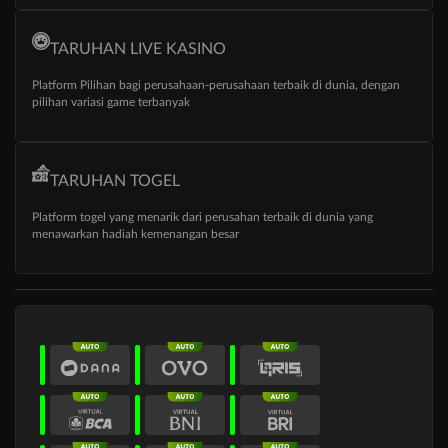
TARUHAN LIVE KASINO
Platform Pilihan bagi perusahaan-perusahaan terbaik di dunia, dengan
pilihan variasi game terbanyak
TARUHAN TOGEL
Platform togel yang menarik dari perusahan terbaik di dunia yang
menawarkan hadiah kemenangan besar