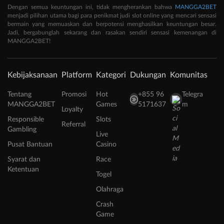
Dengan semua keuntungan ini, tidak mengherankan bahwa
MANGGA2BET
menjadi pilihan utama bagi para penikmat judi slot online yang mencari sensasi
bermain yang memuaskan dan berpotensi menghasilkan keuntungan besar.
Jadi, bergabunglah sekarang dan rasakan sendiri sensasi kemenangan di
MANGGA2BET!
Kebijaksanaan
Platform
Kategori
Dukungan
Komunitas
Tentang
Promosi
Hot
+855 96
Telegra
MANGGA2BET
Games
5171637
m
Loyalty
Responsible
Slots
Referral
Gambling
Live
Pusat Bantuan
Casino
Syarat dan
Race
Ketentuan
Togel
Olahraga
Crash
Game