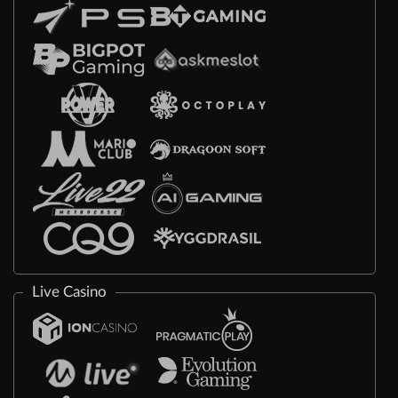
Live Casino