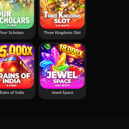
Four Scholars
Three Kingdoms Slot
Trains of India
Jewel Space