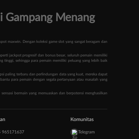
Ini Gampang Menang
ckpot maxwin. Dengan koleksi game slot yang sangat beragam dan
erti jackpot progresif dan bonus besar, seluruh pemain memiliki
ng tinggi, sehingga para pemain memiliki peluang yang lebih baik
i paling terbaru dan perlindungan data yang kuat, mereka dapat
embantu para pemain dengan segala pertanyaan atau masalah yang
ri sensasi bermain yang memuaskan dan berpotensi menghasilkan
an
Komunitas
5 965171637
Telegram