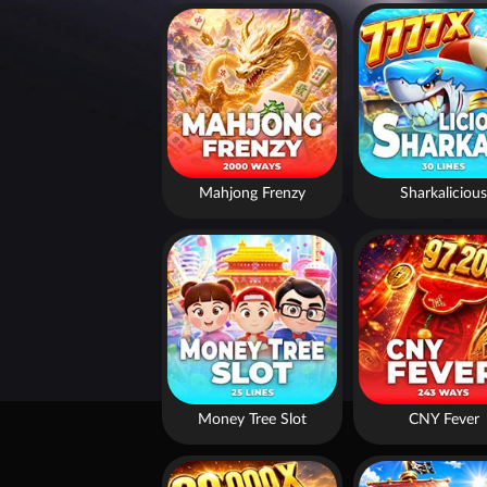
Mahjong Frenzy
Sharkalicious
Money Tree Slot
CNY Fever