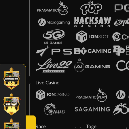
Live Casino
Race
Togel