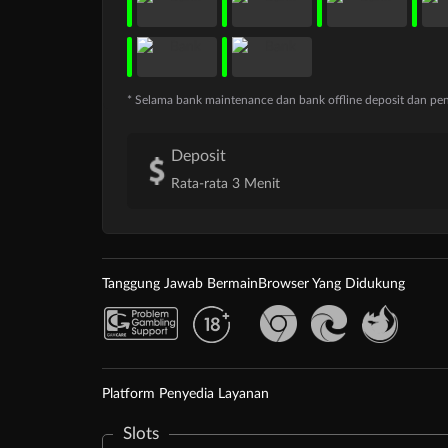
* Selama bank maintenance dan bank offline deposit dan pen
Deposit
Rata-rata 3 Menit
Tanggung Jawab Bermain
Browser Yang Didukung
Platform Penyedia Layanan
Slots