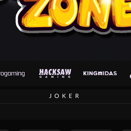
JOKER