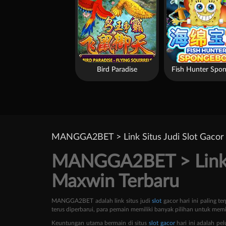
Bird Paradise
MANGGA2BET > Link Situs Judi Slot Gacor
MANGGA2BET > Link S
Maxwin Terbaru
MANGGA2BET adalah link situs judi
slot
gacor hari ini paling 
terus diperbarui, para pemain memiliki banyak pilihan untuk memi
Keuntungan utama bermain di situs
slot gacor
hari ini adalah pe