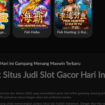
Fish Hunter Spongebob
Fish Haiba
Fish Hunting: Li Kui Pi Yu
 Hari Ini Gampang Menang Maxwin Terbaru
itus Judi Slot Gacor Hari 
terpercaya dan terbaru 2026 yang menyediakan game slot online gampang menang ja
lih permainan sesuai dengan selera dan preferensi mereka.
luang untuk memenangkan jackpot besar dan hadiah maksimum. Dengan fitur-fitur sep