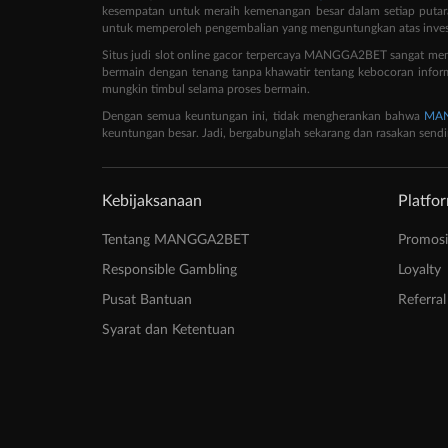
kesempatan untuk meraih kemenangan besar dalam setiap putaran. 
untuk memperoleh pengembalian yang menguntungkan atas inves
Situs judi slot online gacor terpercaya MANGGA2BET sangat mem
bermain dengan tenang tanpa khawatir tentang kebocoran inform
mungkin timbul selama proses bermain.
Dengan semua keuntungan ini, tidak mengherankan bahwa
MA
keuntungan besar. Jadi, bergabunglah sekarang dan rasakan se
Kebijaksanaan
Platfo
Tentang MANGGA2BET
Promosi
Responsible Gambling
Loyalty
Pusat Bantuan
Referral
Syarat dan Ketentuan