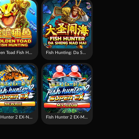
Golden Toad Fish Hunting
Fish Hunting: Da Sheng Nao Hai
Fish Hunter 2 EX-Newbie
Fish Hunter 2 EX-My Club