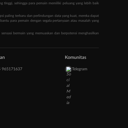
ng tinggi, sehingga para pemain memiliki peluang yang lebih baik
i paling terbaru dan perlindungan data yang kuat, mereka dapat
embantu para pemain dengan segala pertanyaan atau masalah yang
ri sensasi bermain yang memuaskan dan berpotensi menghasilkan
an
Komunitas
5 965171637
Telegram