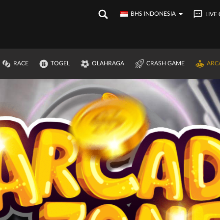
BHS INDONESIA
LIVE
RACE
TOGEL
OLAHRAGA
CRASH GAME
ARC