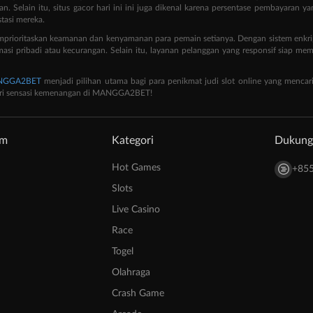
Selain itu, situs gacor hari ini ini juga dikenal karena persentase pembayaran ya
tasi mereka.
prioritaskan keamanan dan kenyamanan para pemain setianya. Dengan sistem enkrips
asi pribadi atau kecurangan. Selain itu, layanan pelanggan yang responsif siap m
NGGA2BET
menjadi pilihan utama bagi para penikmat judi slot online yang menca
ndiri sensasi kemenangan di MANGGA2BET!
rm
Kategori
Dukung
Hot Games
+85
Slots
Live Casino
Race
Togel
Olahraga
Crash Game