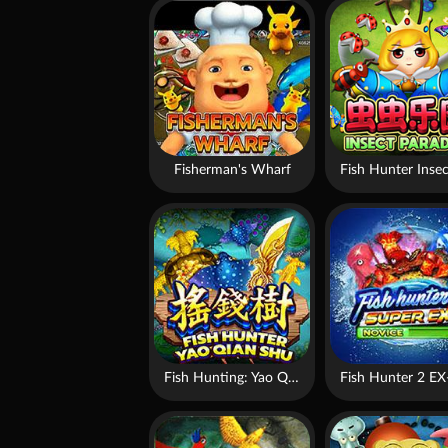
Fisherman's Wharf
Fish Hunting: Yao Qian Shu