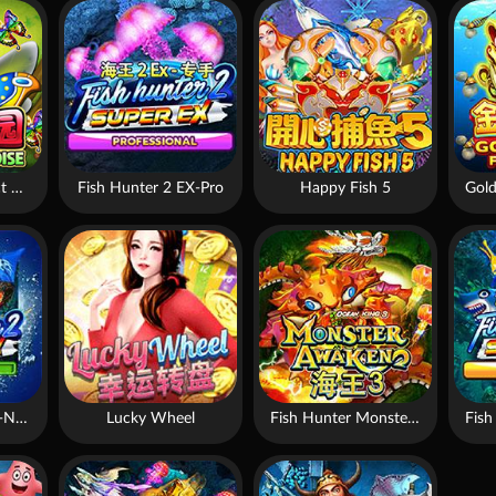
Fish Hunter Insect Paradise
Fish Hunter 2 EX-Pro
Happy Fish 5
Fish Hunter 2 EX-Novice
Lucky Wheel
Fish Hunter Monster Awaken