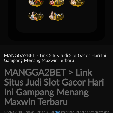
i
i
i
i
i
MANGGA2BET > Link Situs Judi Slot Gacor Hari Ini
Gampang Menang Maxwin Terbaru
MANGGA2BET > Link
Situs Judi Slot Gacor Hari
Ini Gampang Menang
Maxwin Terbaru
MANGGA2BET adalah link situs judi
slot
gacor hari ini paling terpercaya dan