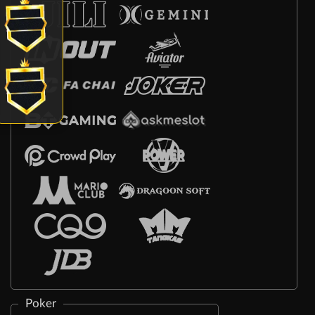
Poker