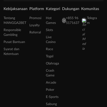
Kebijaksanaan
Platform
Kategori
Dukungan
Komunitas
Tentang
Promosi
Hot
+855 96
Telegra
MANGGA2BET
Games
5171637
m
Loyalty
Responsible
Slots
Referral
Gambling
Live
Pusat Bantuan
Casino
Syarat dan
Race
Ketentuan
Togel
Olahraga
Crash
Game
Arcade
Poker
E-Sports
Sabung