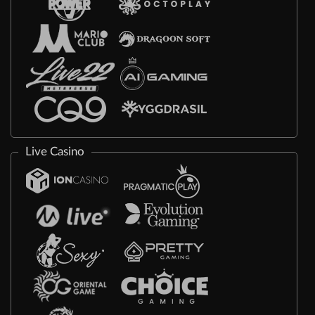
Live Casino