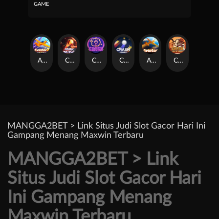
GAME
Aviator2-Sky Elite
Crash Meteor
Crash Neon
Crash Classic
Aviator
Crash Gold Rush
MANGGA2BET > Link Situs Judi Slot Gacor Hari Ini
Gampang Menang Maxwin Terbaru
MANGGA2BET > Link
Situs Judi Slot Gacor Hari
Ini Gampang Menang
Maxwin Terbaru