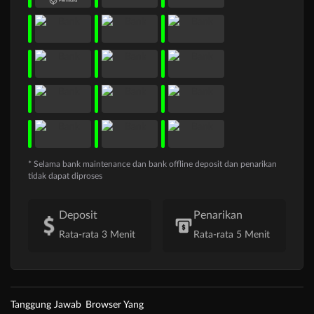
* Selama bank maintenance dan bank offline deposit dan penarikan
tidak dapat diproses
Deposit
Penarikan
Rata-rata 3 Menit
Rata-rata 5 Menit
Tanggung Jawab
Browser Yang