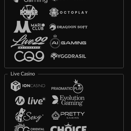
Live Casino