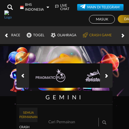
BHS
LIVE
MAIN DI TELEGRAM
CHAT
INDONESIA
DA
MASUK
RACE
TOGEL
OLAHRAGA
CRASH GAME
A
GEMINI
SEMUA
PERMAINAN
CRASH