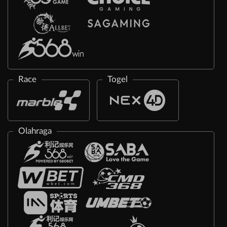
Race
Togel
Olahraga