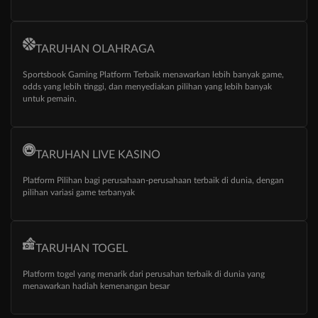
TARUHAN OLAHRAGA
Sportsbook Gaming Platform Terbaik menawarkan lebih banyak game,
odds yang lebih tinggi, dan menyediakan pilihan yang lebih banyak
untuk pemain.
TARUHAN LIVE KASINO
Platform Pilihan bagi perusahaan-perusahaan terbaik di dunia, dengan
pilihan variasi game terbanyak
TARUHAN TOGEL
Platform togel yang menarik dari perusahan terbaik di dunia yang
menawarkan hadiah kemenangan besar