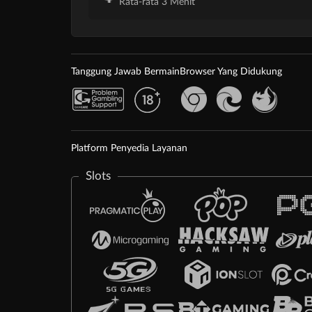
Rata-rata 3 Menit
Tanggung Jawab Bermain
Browser Yang Didukung
Platform Penyedia Layanan
Slots