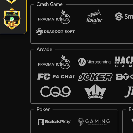
Crash Game
Arcade
Poker
E