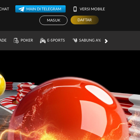
 CHAT
MAIN DI TELEGRAM
VERSI MOBILE
DAFTAR
MASUK
ADE
POKER
E-SPORTS
SABUNG AYAM
PROMOSI