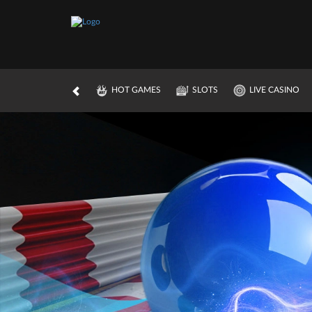
HOT GAMES
SLOTS
LIVE CASINO