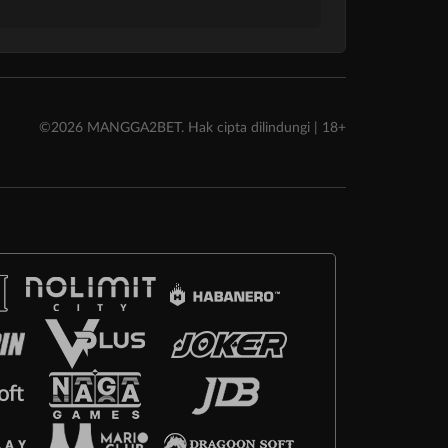
©2026 MANGGA2BET. Hak cipta dilindungi | 18+