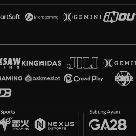
-Sports
Sabung Ayam