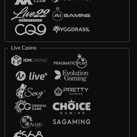
Live Casino