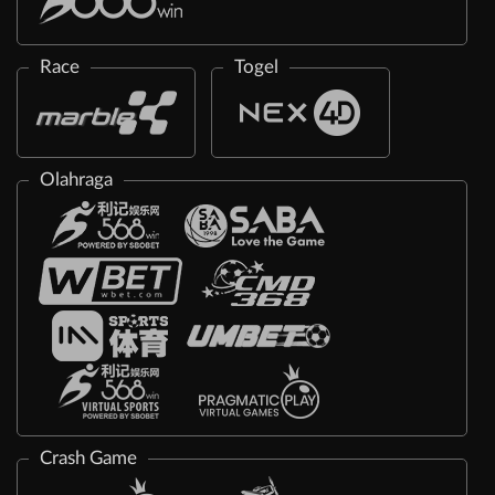
Race
Togel
Olahraga
Crash Game