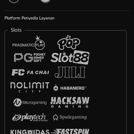
Platform Penyedia Layanan
Slots