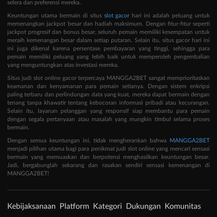
selera dan preferensi mereka.
Keuntungan utama bermain di situs
slot gacor
hari ini adalah peluang untuk
memenangkan jackpot besar dan hadiah maksimum. Dengan fitur-fitur seperti
jackpot progresif dan bonus besar, seluruh pemain memiliki kesempatan untuk
meraih kemenangan besar dalam setiap putaran. Selain itu, situs gacor hari ini
ini juga dikenal karena persentase pembayaran yang tinggi, sehingga para
pemain memiliki peluang yang lebih baik untuk memperoleh pengembalian
yang menguntungkan atas investasi mereka.
Situs judi slot online gacor terpercaya MANGGA2BET sangat memprioritaskan
keamanan dan kenyamanan para pemain setianya. Dengan sistem enkripsi
paling terbaru dan perlindungan data yang kuat, mereka dapat bermain dengan
tenang tanpa khawatir tentang kebocoran informasi pribadi atau kecurangan.
Selain itu, layanan pelanggan yang responsif siap membantu para pemain
dengan segala pertanyaan atau masalah yang mungkin timbul selama proses
bermain.
Dengan semua keuntungan ini, tidak mengherankan bahwa
MANGGA2BET
menjadi pilihan utama bagi para penikmat judi slot online yang mencari sensasi
bermain yang memuaskan dan berpotensi menghasilkan keuntungan besar.
Jadi, bergabunglah sekarang dan rasakan sendiri sensasi kemenangan di
MANGGA2BET!
Kebijaksanaan
Platform
Kategori
Dukungan
Komunitas