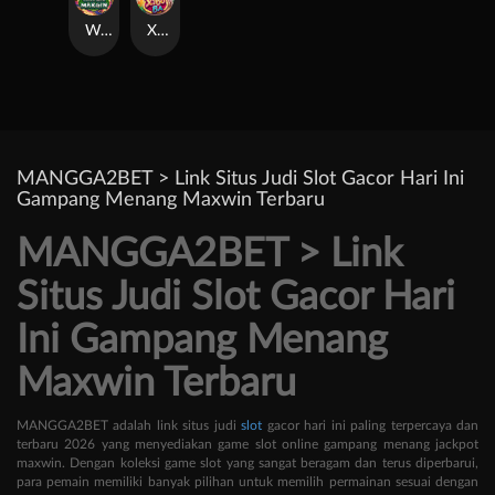
Water Margin(H5)
XiBoBA
MANGGA2BET > Link Situs Judi Slot Gacor Hari Ini
Gampang Menang Maxwin Terbaru
MANGGA2BET > Link
Situs Judi Slot Gacor Hari
Ini Gampang Menang
Maxwin Terbaru
MANGGA2BET adalah link situs judi
slot
gacor hari ini paling terpercaya dan
terbaru 2026 yang menyediakan game slot online gampang menang jackpot
maxwin. Dengan koleksi game slot yang sangat beragam dan terus diperbarui,
para pemain memiliki banyak pilihan untuk memilih permainan sesuai dengan