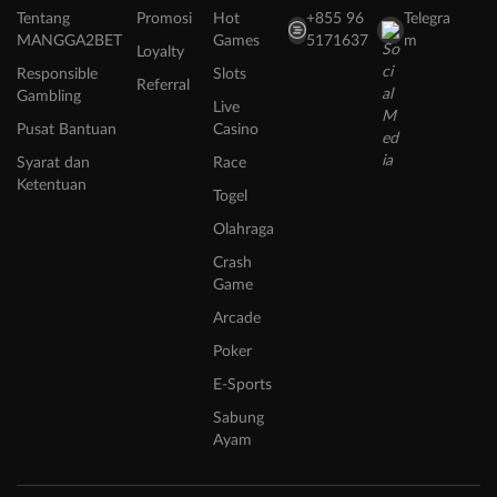
Tentang
Promosi
Hot
+855 96
Telegra
MANGGA2BET
Games
5171637
m
Loyalty
Responsible
Slots
Referral
Gambling
Live
Pusat Bantuan
Casino
Syarat dan
Race
Ketentuan
Togel
Olahraga
Crash
Game
Arcade
Poker
E-Sports
Sabung
Ayam