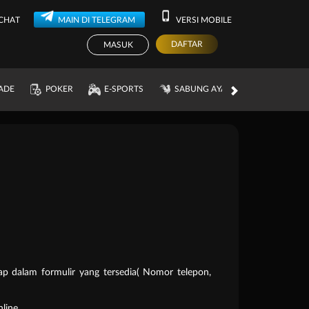
 CHAT
MAIN DI TELEGRAM
VERSI MOBILE
DAFTAR
MASUK
ADE
POKER
E-SPORTS
SABUNG AYAM
PROMOSI
p dalam formulir yang tersedia( Nomor telepon,
line.