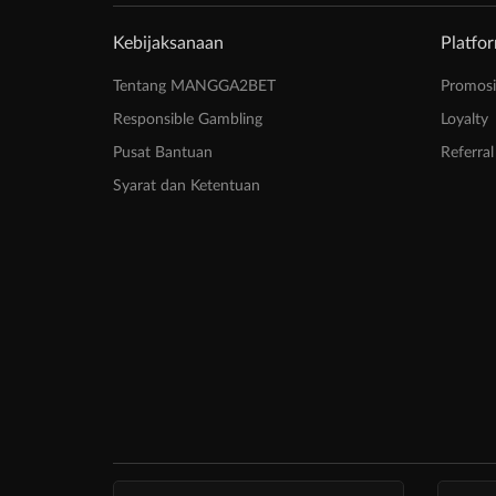
Kebijaksanaan
Platfo
Tentang MANGGA2BET
Promosi
Responsible Gambling
Loyalty
Pusat Bantuan
Referral
Syarat dan Ketentuan