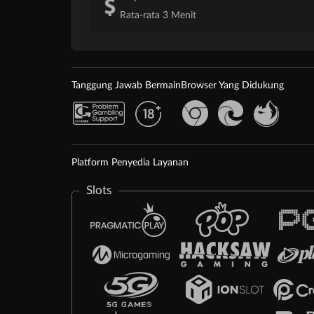
Rata-rata 3 Menit
Tanggung Jawab Bermain
Browser Yang Didukung
Platform Penyedia Layanan
Slots