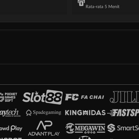
Rata-rata 5 Menit