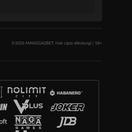
©2026 MANGGA2BET. Hak cipta dilindungi | 18+