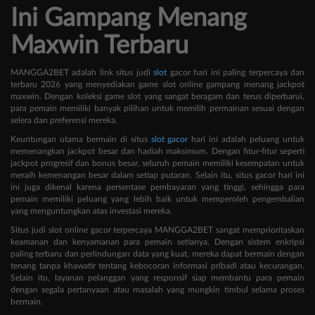
Ini Gampang Menang
Maxwin Terbaru
MANGGA2BET adalah link situs judi
slot
gacor hari ini paling terpercaya dan
terbaru 2026 yang menyediakan game slot online gampang menang jackpot
maxwin. Dengan koleksi game slot yang sangat beragam dan terus diperbarui,
para pemain memiliki banyak pilihan untuk memilih permainan sesuai dengan
selera dan preferensi mereka.
Keuntungan utama bermain di situs
slot gacor
hari ini adalah peluang untuk
memenangkan jackpot besar dan hadiah maksimum. Dengan fitur-fitur seperti
jackpot progresif dan bonus besar, seluruh pemain memiliki kesempatan untuk
meraih kemenangan besar dalam setiap putaran. Selain itu, situs gacor hari ini
ini juga dikenal karena persentase pembayaran yang tinggi, sehingga para
pemain memiliki peluang yang lebih baik untuk memperoleh pengembalian
yang menguntungkan atas investasi mereka.
Situs judi slot online gacor terpercaya MANGGA2BET sangat memprioritaskan
keamanan dan kenyamanan para pemain setianya. Dengan sistem enkripsi
paling terbaru dan perlindungan data yang kuat, mereka dapat bermain dengan
tenang tanpa khawatir tentang kebocoran informasi pribadi atau kecurangan.
Selain itu, layanan pelanggan yang responsif siap membantu para pemain
dengan segala pertanyaan atau masalah yang mungkin timbul selama proses
bermain.