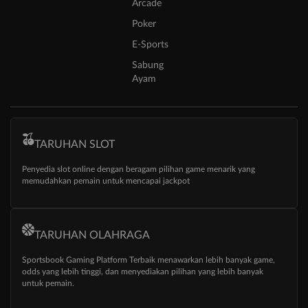
Arcade
Poker
E-Sports
Sabung
Ayam
TARUHAN SLOT
Penyedia slot online dengan beragam pilihan game menarik yang
memudahkan pemain untuk mencapai jackpot
TARUHAN OLAHRAGA
Sportsbook Gaming Platform Terbaik menawarkan lebih banyak game,
odds yang lebih tinggi, dan menyediakan pilihan yang lebih banyak
untuk pemain.