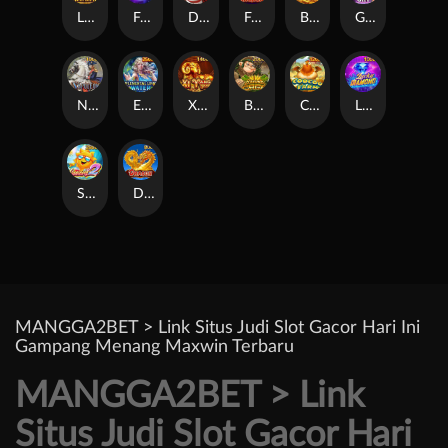
LanternWealth
Fruity Bonanza
Dragon Warrior
FunkyKingKong
Big Three Dragons
Glamorous Girl
Napoleon
Elemental Link Water
XiYangYang
Banana Saga
CooCoo Farm
LuckyDiamond
Spindrift2
Dragon
MANGGA2BET > Link Situs Judi Slot Gacor Hari Ini
Gampang Menang Maxwin Terbaru
MANGGA2BET > Link
Situs Judi Slot Gacor Hari