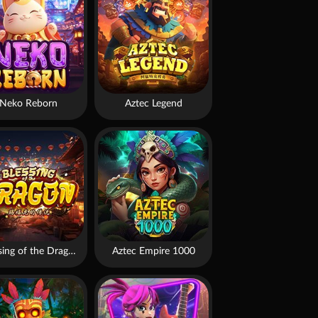
Neko Reborn
Aztec Legend
Blessing of the Dragon
Aztec Empire 1000