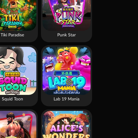
Tiki Paradise
Punk Star
Squid Toon
Lab 19 Mania