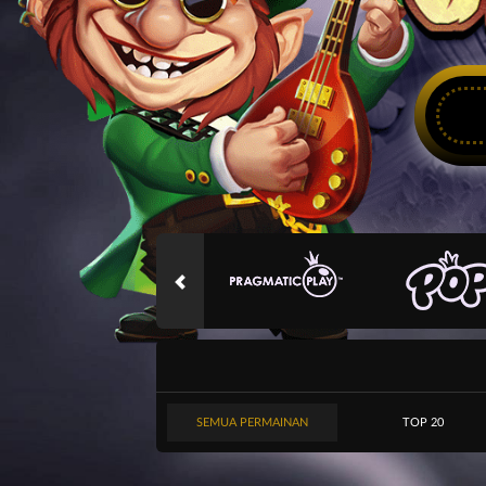
SEMUA PERMAINAN
TOP 20