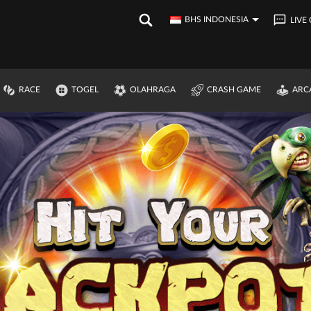
BHS INDONESIA
LIVE
RACE
TOGEL
OLAHRAGA
CRASH GAME
ARC