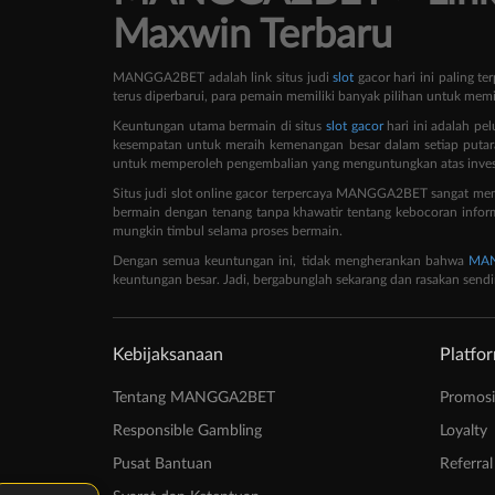
Maxwin Terbaru
MANGGA2BET adalah link situs judi
slot
gacor hari ini paling 
terus diperbarui, para pemain memiliki banyak pilihan untuk memi
Keuntungan utama bermain di situs
slot gacor
hari ini adalah pe
kesempatan untuk meraih kemenangan besar dalam setiap putaran. 
untuk memperoleh pengembalian yang menguntungkan atas inves
Situs judi slot online gacor terpercaya MANGGA2BET sangat mem
bermain dengan tenang tanpa khawatir tentang kebocoran inform
mungkin timbul selama proses bermain.
Dengan semua keuntungan ini, tidak mengherankan bahwa
MA
keuntungan besar. Jadi, bergabunglah sekarang dan rasakan se
Kebijaksanaan
Platfo
Tentang MANGGA2BET
Promosi
Responsible Gambling
Loyalty
Pusat Bantuan
Referral