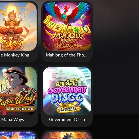
he Monkey King
Mahjong of the Phoenix
Mafia Ways
Government Disco