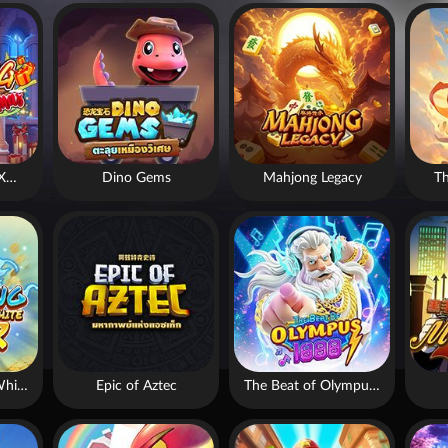
Mahjong Legend Xmas
Dino Gems
Mahjong Legacy
T
Mahjong of the White Tiger
Epic of Aztec
The Beat of Olympus 1000