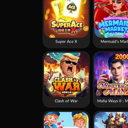
Super Ace X
Mermaid's Mar
Clash of War