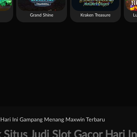
Grand Shine
Kraken Treasure
L
 Hari Ini Gampang Menang Maxwin Terbaru
itus Judi Slot Gacor Hari 