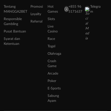
Tentang
Promosi
Hot
+855 96
Telegra
MANGGA2BET
Games
5171637
m
Loyalty
Responsible
Slots
Referral
Gambling
Live
Pusat Bantuan
Casino
Syarat dan
Race
Ketentuan
Togel
Olahraga
Crash
Game
Arcade
Poker
E-Sports
Sabung
Ayam