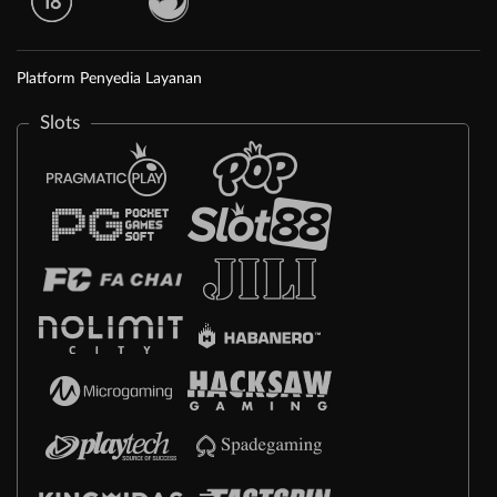
Platform Penyedia Layanan
Slots