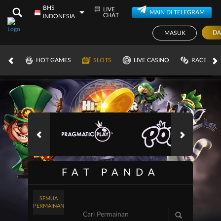
BHS
LIVE
MAIN DI TELEGRAM
CHAT
INDONESIA
DA
MASUK
IDR
UPDATING
HOT GAMES
SLOTS
LIVE CASINO
RACE
FAT PANDA
SEMUA
PERMAINAN