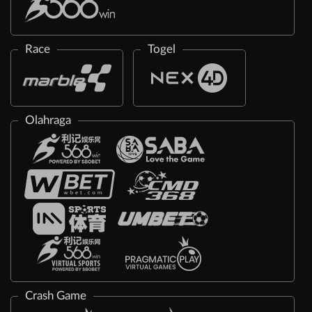
Race
Togel
Olahraga
Crash Game