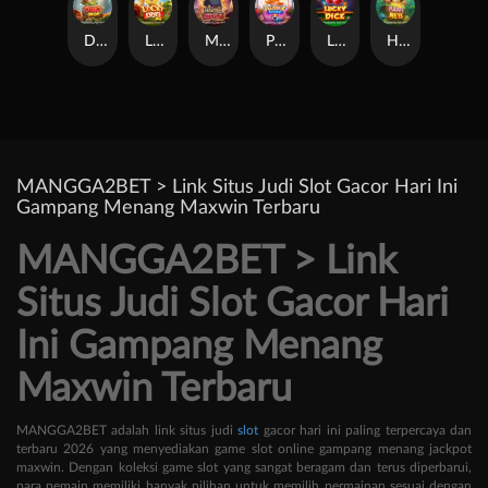
Dino Drop
Lucky Dog
Master Gems
Plushie Wins
Lucky Dice
Happy Nets
MANGGA2BET > Link Situs Judi Slot Gacor Hari Ini
Gampang Menang Maxwin Terbaru
MANGGA2BET > Link
Situs Judi Slot Gacor Hari
Ini Gampang Menang
Maxwin Terbaru
MANGGA2BET adalah link situs judi
slot
gacor hari ini paling terpercaya dan
terbaru 2026 yang menyediakan game slot online gampang menang jackpot
maxwin. Dengan koleksi game slot yang sangat beragam dan terus diperbarui,
para pemain memiliki banyak pilihan untuk memilih permainan sesuai dengan