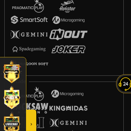
Arcade