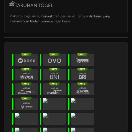
TARUHAN TOGEL
Platform togel yang menarik dari perusahan terbaik di dunia yang
menawarkan hadiah kemenangan besar